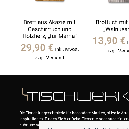
Brett aus Akazie mit
Brottuch mit
Geschirrtuch und
„Walnussb
Holzherz, „für Mama“
13,90
€
29,90
€
Inkl. MwSt.
zzgl. Ver
zzgl. Versand
Die Einrichtungsschmiede für besondere Marken, stilvolle Ar
Inspirationen. Finden Sie hier Deko-Elemente oder ausgefallen
Zuhause neue Akzente geben und das Wohlfühlen garantieren