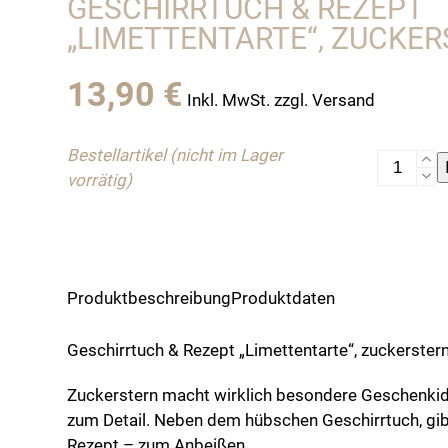
GESCHIRRTUCH & REZEPT
„LIMETTENTARTE“, ZUCKE
13,90
€
Inkl. MwSt. zzgl. Versand
Bestellartikel (nicht im Lager
Geschirr
vorrätig)
&
Rezept
"Limetten
zuckerst
Menge
Produktbeschreibung
Produktdaten
Geschirrtuch & Rezept „Limettentarte“, zuckerster
Zuckerstern macht wirklich besondere Geschenkide
zum Detail. Neben dem hübschen Geschirrtuch, gib
Rezept – zum Anbeißen.