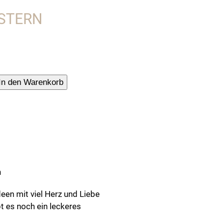
RSTERN
tuch
In den Warenkorb
tarte",
ern
n
en mit viel Herz und Liebe
t es noch ein leckeres