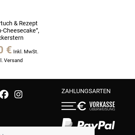
rtuch & Rezept
n-Cheesecake“,
ckerstern
90
€
Inkl. MwSt.
l. Versand
ZAHLUNGSARTEN