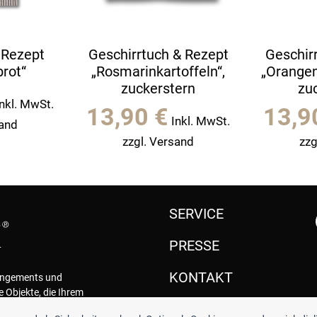
 Rezept
Geschirrtuch & Rezept
Geschir
rot“
„Rosmarinkartoffeln“,
„Orange
zuckerstern
zu
Inkl. MwSt.
13,90
€
13,
Inkl. MwSt.
sand
zzgl. Versand
zzg
SERVICE
PRESSE
KONTAKT
rangements und
e Objekte, die Ihrem
.