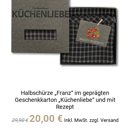
Halbschürze „Franz“ im geprägten
Geschenkkarton „Küchenliebe“ und mit
Rezept
Ursprünglicher
Aktueller
20,00
€
29,90
€
Inkl. MwSt. zzgl. Versand
Preis
Preis
war:
ist: