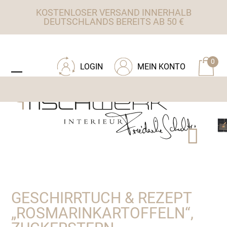
Skip
KOSTENLOSER VERSAND INNERHALB
to
DEUTSCHLANDS BEREITS AB 50 €
content
ZU TISCHWERK INTERIEUR
0
LOGIN
MEIN KONTO
Open
Close
mobile
mobile
menu
menu
GESCHIRRTUCH & REZEPT
„ROSMARINKARTOFFELN“,