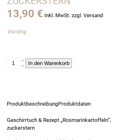
ZUCKERSTERN
13,90
€
Inkl. MwSt. zzgl. Versand
Vorrätig
Geschirrtuch
In den Warenkorb
&
Rezept
"Rosmarinkartoffeln",
zuckerstern
Menge
Produktbeschreibung
Produktdaten
Geschirrtuch & Rezept „Rosmarinkartoffeln“,
zuckerstern