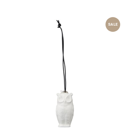
war:
ist:
69,90 €
20,00 €.
SALE