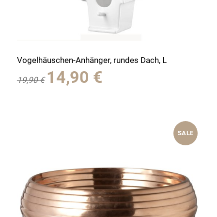
Vogelhäuschen-Anhänger, rundes Dach, L
Ursprünglicher
Aktueller
14,90
€
19,90
€
Preis
Preis
war:
ist:
19,90 €
14,90 €.
SALE