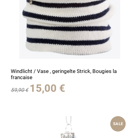
Windlicht / Vase , geringelte Strick, Bougies la
francaise
Ursprünglicher
Aktueller
15,00
€
59,90
€
Preis
Preis
war:
ist:
59,90 €
15,00 €.
SALE