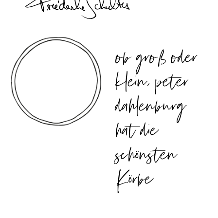
ob groß oder
klein, peter
dahlenburg
hat die
schönsten
Körbe