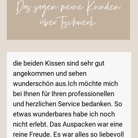
Das sagen meine Kunden
über Tischwerk
Use
die beiden Kissen sind sehr gut
the
left
angekommen und sehen
and
wunderschön aus.Ich möchte mich
right
bei Ihnen für Ihren professionellen
arrow
keys
und herzlichen Service bedanken. So
to
etwas wunderbares habe ich noch
access
nicht erlebt. Das Auspacken war eine
the
carousel
reine Freude. Es war alles so liebevoll