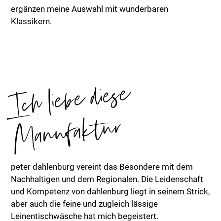
ergänzen meine Auswahl mit wunderbaren
Klassikern.
Ic
h lie
be diese
Ma
n
ufa
kt
ur
peter dahlenburg vereint das Besondere mit dem
Nachhaltigen und dem Regionalen. Die Leidenschaft
und Kompetenz von dahlenburg liegt in seinem Strick,
aber auch die feine und zugleich lässige
Leinentischwäsche hat mich begeistert.