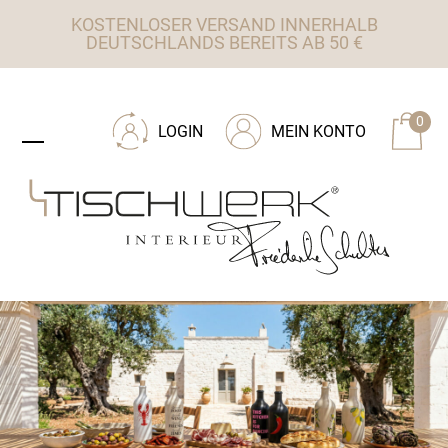
Skip
KOSTENLOSER VERSAND INNERHALB
to
DEUTSCHLANDS BEREITS AB 50 €
content
ZU TISCHWERK INTERIEUR
0
LOGIN
MEIN KONTO
Open
Close
mobile
mobile
menu
menu