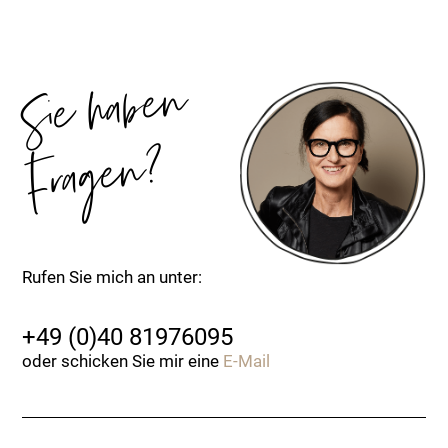
Sie
ha
be
n
Fra
ge
n?
Rufen Sie mich an unter:
+49 (0)40 81976095
oder schicken Sie mir eine
E-Mail