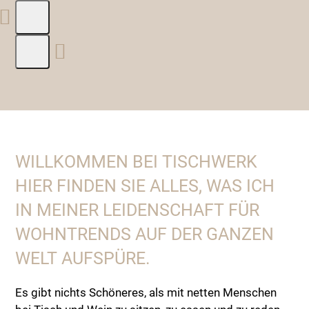
Press
escape
to
go
to
WILLKOMMEN BEI TISCHWERK
the
first
HIER FINDEN SIE ALLES, WAS ICH
slide
IN MEINER LEIDENSCHAFT FÜR
WOHNTRENDS AUF DER GANZEN
WELT AUFSPÜRE.
Es gibt nichts Schöneres, als mit netten Menschen