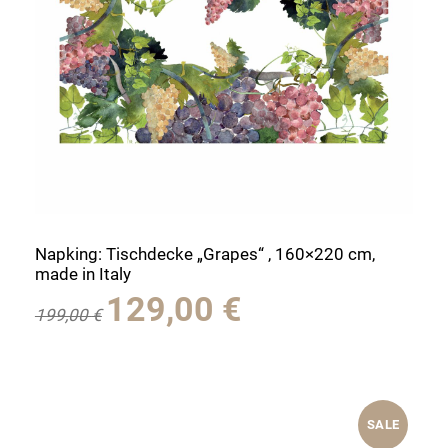
Napking: Tischdecke „Grapes“ , 160×220 cm,
made in Italy
Ursprünglicher
Aktueller
129,00
€
199,00
€
Preis
Preis
war:
ist:
199,00 €
129,00 €.
SALE