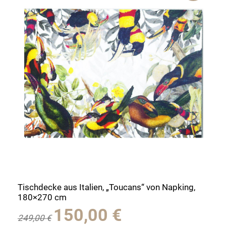
Tischdecke aus Italien, „Toucans“ von Napking,
180×270 cm
Ursprünglicher
Aktueller
150,00
€
249,00
€
Preis
Preis