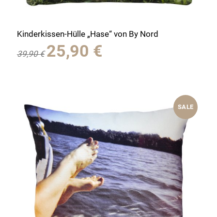
Kinderkissen-Hülle „Hase“ von By Nord
Ursprünglicher
Aktueller
25,90
€
39,90
€
Preis
Preis
war:
ist:
39,90 €
25,90 €.
SALE