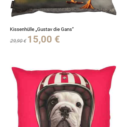
Kissenhülle „Gustav die Gans“
Ursprünglicher
Aktueller
15,00
€
29,90
€
Preis
Preis
war:
ist:
29,90 €
15,00 €.