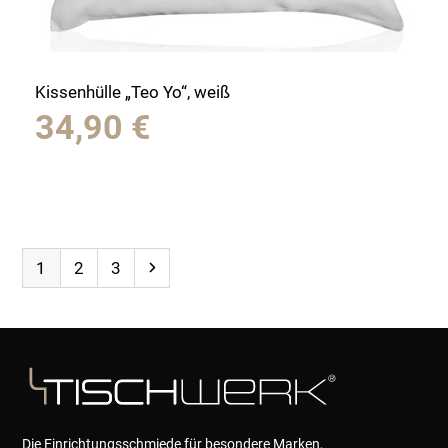
Kissenhülle „Teo Yo“, weiß
34,90
€
Page
Page
Page
Next
1
2
3
Die Einrichtungsschmiede für besondere Marken,