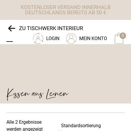
Skip
KOSTENLOSER VERSAND INNERHALB
to
DEUTSCHLANDS BEREITS AB 50 €
content
ZU TISCHWERK INTERIEUR
0
LOGIN
MEIN KONTO
Open
Close
mobile
mobile
menu
menu
Kissen aus Leinen
Alle 2 Ergebnisse
werden angezeigt