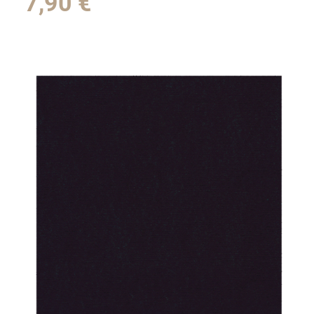
7,90
€