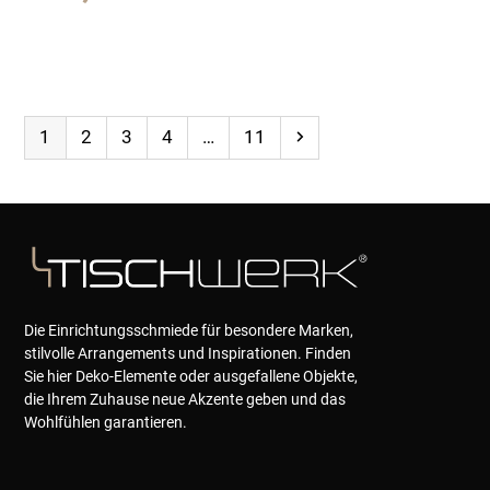
Page
Page
Page
Page
Page
Next
1
2
3
4
…
11
Die Einrichtungsschmiede für besondere Marken,
stilvolle Arrangements und Inspirationen. Finden
Sie hier Deko-Elemente oder ausgefallene Objekte,
die Ihrem Zuhause neue Akzente geben und das
Wohlfühlen garantieren.