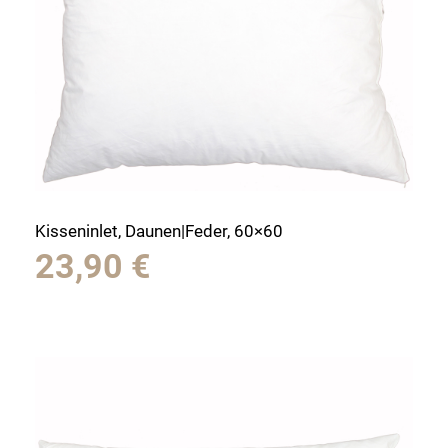
Kisseninlet, Daunen|Feder, 60×60
23,90
€