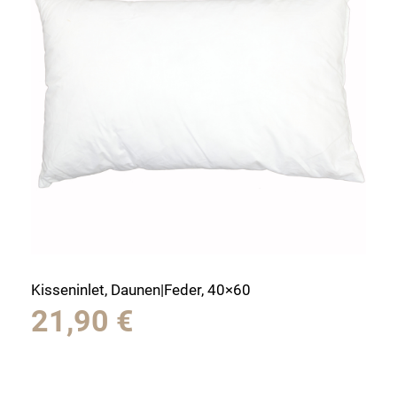
Kisseninlet, Daunen|Feder, 40×60
21,90
€