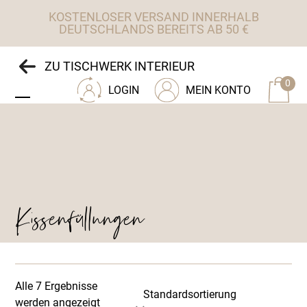
Skip
KOSTENLOSER VERSAND INNERHALB
to
DEUTSCHLANDS BEREITS AB 50 €
content
ZU TISCHWERK INTERIEUR
0
LOGIN
MEIN KONTO
Open
Close
mobile
mobile
menu
menu
Kissenfüllungen
Alle 7 Ergebnisse
werden angezeigt