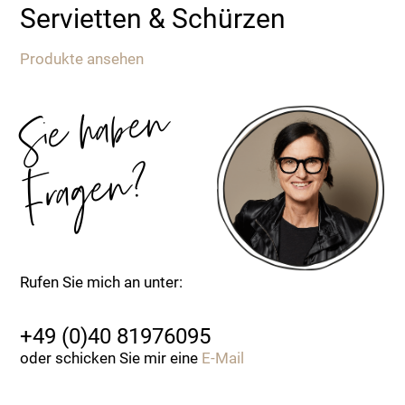
Servietten & Schürzen
Produkte ansehen
Sie
ha
be
n
Fra
ge
n?
Rufen Sie mich an unter:
+49 (0)40 81976095
oder schicken Sie mir eine
E-Mail