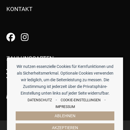
KONTAKT
ZAHLUNGSARTEN
Wir nutzen essenzielle Cookies für Kernfunktionen und
als Sicherheitsmerkmal. Optionale Cookies verwenden
wir lediglich, um die Seitenleistung zu messen. Die
Zustimmung ist jederzeit über die Privatsphäre-
Einstellung unten links auf jeder Seite widerrufbar.
-
-
DATENSCHUTZ
COOKIE-EINSTELLUNGEN
IMPRESSUM
ABLEHNEN
© 2026 -
TISCHWERK
- ALLE PREISE INKL. GESETZTL.
AKZEPTIEREN