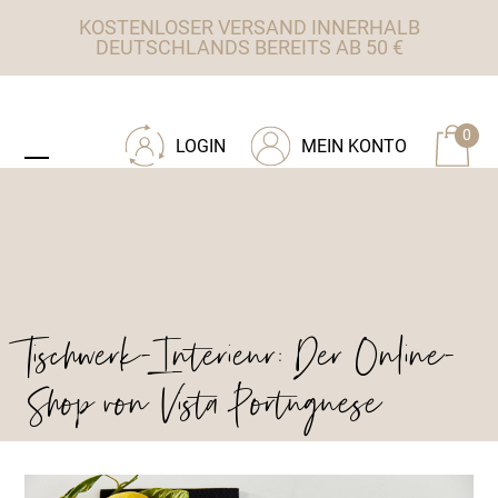
Skip
KOSTENLOSER VERSAND INNERHALB
to
DEUTSCHLANDS BEREITS AB 50 €
content
ZU TISCHWERK INTERIEUR
0
LOGIN
MEIN KONTO
Open
Close
mobile
mobile
menu
menu
Tischwerk-Interieur: Der Online-
Shop von Vista Portuguese