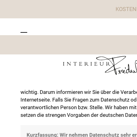
Skip
KOSTEN
to
content
ZU TISCHWERK INTERIEUR
Open
Close
mobile
mobile
menu
menu
wichtig. Darum informieren wir Sie über die Ver
Internetseite. Falls Sie Fragen zum Datenschutz o
verantwortlichen Person bzw. Stelle. Wir haben m
setzen die strengen Vorgaben der deutschen Date
Kurzfassung: Wir nehmen Datenschutz sehr ern