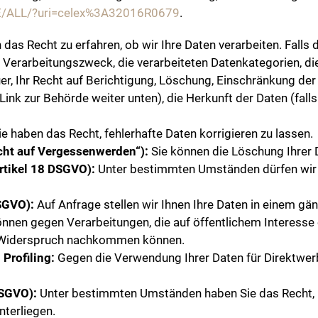
t/DE/ALL/?uri=celex%3A32016R0679
.
das Recht zu erfahren, ob wir Ihre Daten verarbeiten. Falls di
Verarbeitungszweck, die verarbeiteten Datenkategorien, di
uer, Ihr Recht auf Berichtigung, Löschung, Einschränkung de
nk zur Behörde weiter unten), die Herkunft der Daten (falls
e haben das Recht, fehlerhafte Daten korrigieren zu lassen.
cht auf Vergessenwerden“):
Sie können die Löschung Ihrer 
rtikel 18 DSGVO):
Unter bestimmten Umständen dürfen wir I
DSGVO):
Auf Anfrage stellen wir Ihnen Ihre Daten in einem gä
nnen gegen Verarbeitungen, die auf öffentlichem Interesse
m Widerspruch nachkommen können.
Profiling:
Gegen die Verwendung Ihrer Daten für Direktwerb
DSGVO):
Unter bestimmten Umständen haben Sie das Recht, ni
terliegen.