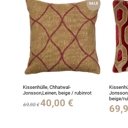
SALE
Kissenhülle, Chhatwal-
Kissenhü
Jonsson,Leinen, beige / rubinrot
Jonsson,
beige/ru
Ursprünglicher
Aktueller
40,00
€
69,90
€
69,
Preis
Preis
war:
ist:
69,90 €
40,00 €.