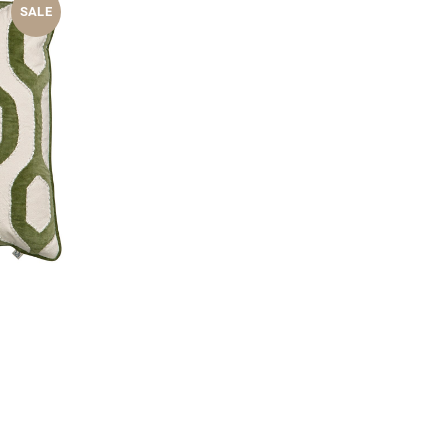
SALE
eller
s
0 €.