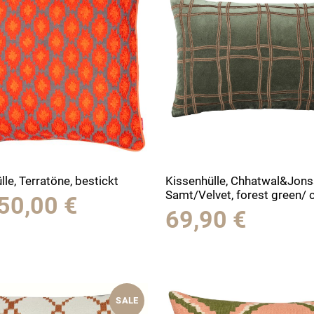
lle, Terratöne, bestickt
Kissenhülle, Chhatwal&Jons
Samt/Velvet, forest green/
Ursprünglicher
Aktueller
50,00
€
69,90
€
Preis
Preis
war:
ist:
99,00 €
50,00 €.
SALE