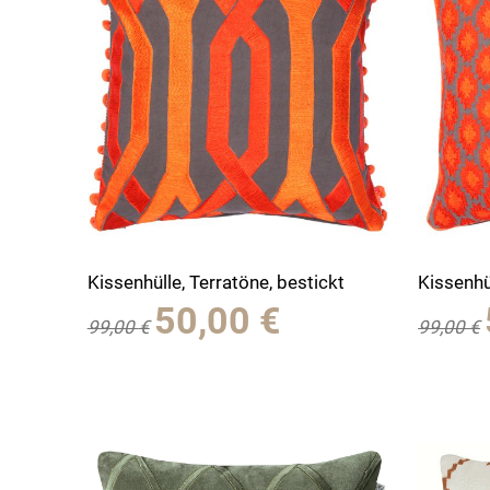
Kissenhülle, Terratöne, bestickt
Kissenhü
Ursprünglicher
Aktueller
50,00
€
99,00
€
99,00
€
Preis
Preis
war:
ist:
99,00 €
50,00 €.