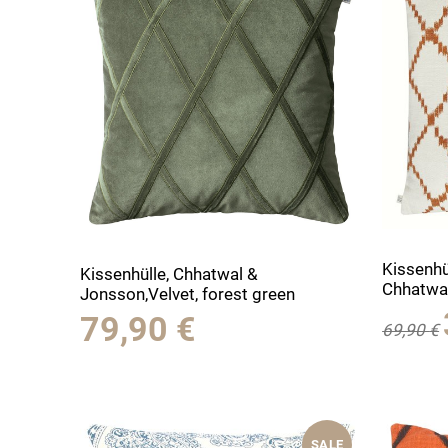
Kissenhül
Kissenhülle, Chhatwal &
Chhatwa
Jonsson,Velvet, forest green
79,90
€
69,90
€
SALE