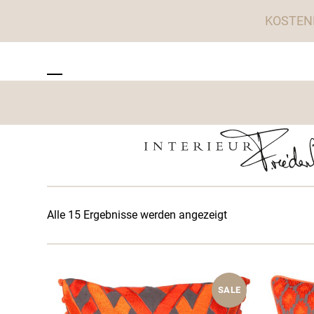
Skip
KOSTEN
to
content
ZU TISCHWERK INTERIEUR
Open
Close
mobile
mobile
menu
menu
Alle 15 Ergebnisse werden angezeigt
SALE