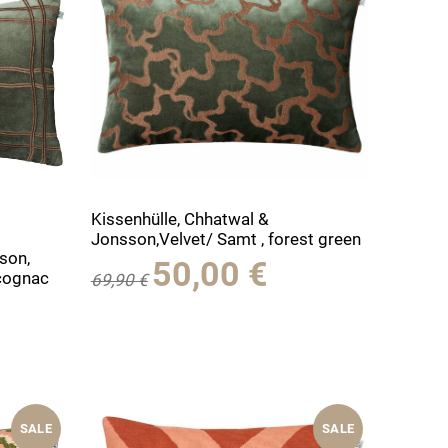
Kissenhülle, Chhatwal &
Jonsson,Velvet/ Samt , forest green
son,
Ursprünglicher
Aktueller
50,00
€
 cognac
69,90
€
Preis
Preis
war:
ist:
69,90 €
50,00 €.
SALE
SALE