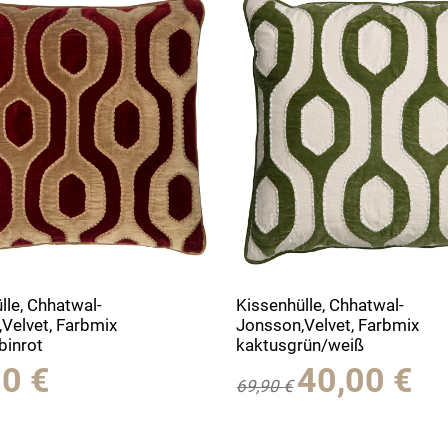
lle, Chhatwal-
Kissenhülle, Chhatwal-
Velvet, Farbmix
Jonsson,Velvet, Farbmix
binrot
kaktusgrün/weiß
Ursprünglicher
Aktu
90
€
40,00
€
69,90
€
Preis
Prei
war:
ist:
69,90 €
40,0