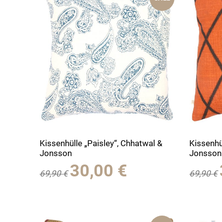
Kissenhülle „Paisley“, Chhatwal &
Kissenhül
Jonsson
Jonsson
Ursprünglicher
Aktueller
30,00
€
69,90
€
69,90
€
Preis
Preis
war:
ist:
69,90 €
30,00 €.