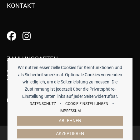
KONTAKT
ZAHLUNGSARTEN
Wir nutzen essenzielle Cookies für Kernfunktionen und
als Sicherheitsmerkmal. Optionale Cookies verwenden
wir lediglich, um die Seitenleistung zu messen. Die
Zustimmung ist jederzeit über die Privatsphäre-
Einstellung unten links auf jeder Seite widerrufbar.
-
-
DATENSCHUTZ
COOKIE-EINSTELLUNGEN
IMPRESSUM
ABLEHNEN
© 2026 -
TISCHWERK
- ALLE PREISE INKL. GESETZTL.
AKZEPTIEREN
MWST.