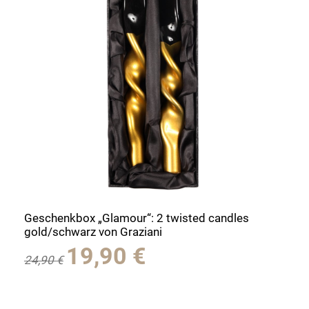
Geschenkbox „Glamour“: 2 twisted candles
gold/schwarz von Graziani
Ursprünglicher
Aktueller
19,90
€
24,90
€
Preis
Preis
war:
ist:
24,90 €
19,90 €.