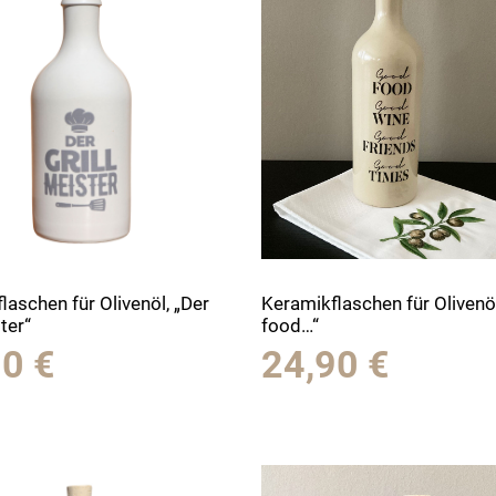
laschen für Olivenöl, „Der
Keramikflaschen für Olivenö
ter“
food…“
90
€
24,90
€