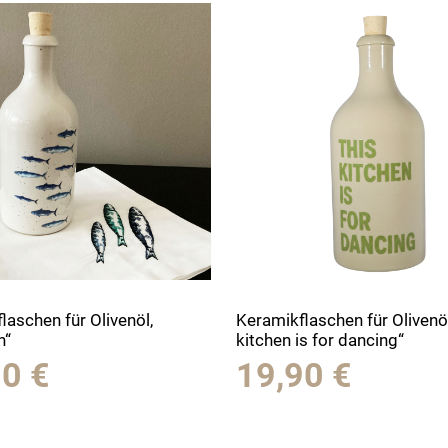
laschen für Olivenöl,
Keramikflaschen für Olivenöl
n“
kitchen is for dancing“
90
€
19,90
€