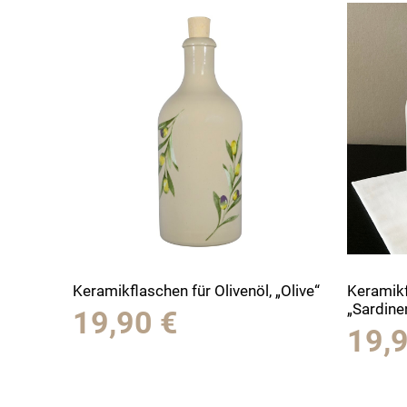
Keramikflaschen für Olivenöl, „Olive“
Keramikf
„Sardine
19,90
€
19,