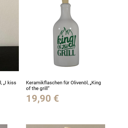
 „I kiss
Keramikflaschen für Olivenöl, „King
of the grill“
19,90
€