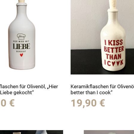
laschen für Olivenöl, „Hier
Keramikflaschen für Olivenöl,
 Liebe gekocht“
better than I cook“
90
€
19,90
€