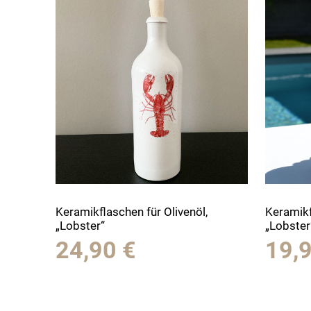
Keramikflaschen für Olivenöl,
Keramikf
„Lobster“
„Lobster
24,90
€
19,