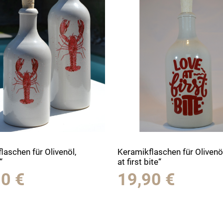
laschen für Olivenöl,
Keramikflaschen für Olivenö
“
at first bite“
90
€
19,90
€