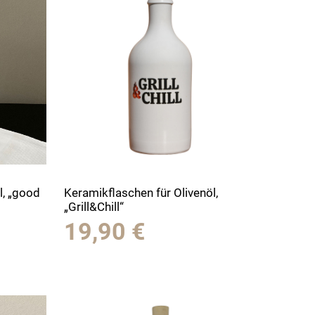
l, „good
Keramikflaschen für Olivenöl,
„Grill&Chill“
19,90
€