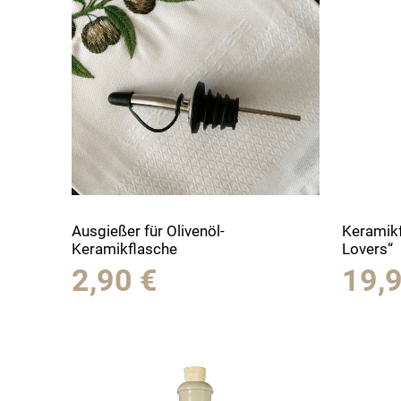
Ausgießer für Olivenöl-
Keramikf
Keramikflasche
Lovers“
2,90
€
19,