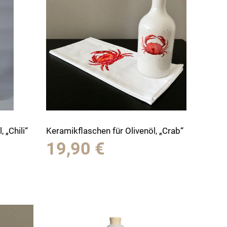
 „Chili“
Keramikflaschen für Olivenöl, „Crab“
19,90
€