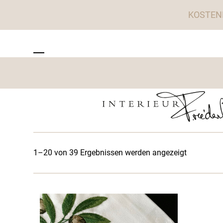
Skip
KOSTEN
to
content
ZU TISCHWERK INTERIEUR
Open
Close
mobile
mobile
menu
menu
1–20 von 39 Ergebnissen werden angezeigt