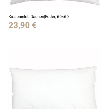
Kisseninlet, Daunen|Feder, 60×60
23,90
€