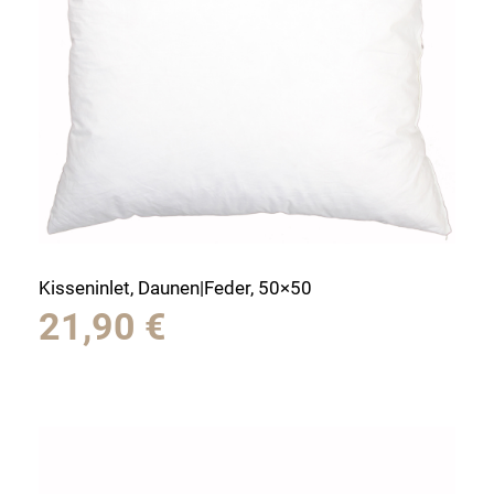
Kisseninlet, Daunen|Feder, 50×50
21,90
€