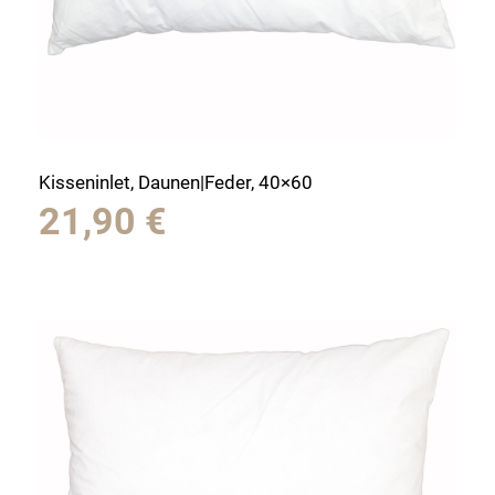
Kisseninlet, Daunen|Feder, 40×60
21,90
€