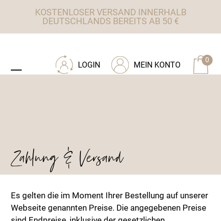
Skip
KOSTENLOSER VERSAND INNERHALB
to
DEUTSCHLANDS BEREITS AB 50 €
content
ZU TISCHWERK INTERIEUR
0
LOGIN
MEIN KONTO
Open
Close
mobile
mobile
menu
menu
Zahlung & Versand
Es gelten die im Moment Ihrer Bestellung auf unserer
Webseite genannten Preise. Die angegebenen Preise
sind Endpreise, inklusive der gesetzlichen