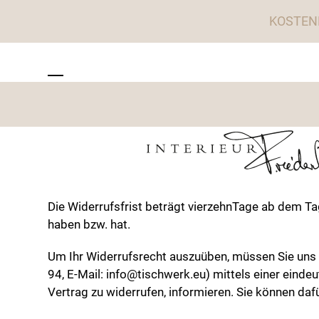
Skip
KOSTEN
to
content
ZU TISCHWERK INTERIEUR
Open
Close
mobile
mobile
menu
menu
Die Widerrufsfrist beträgt vierzehnTage ab dem Tag
haben bzw. hat.
Um Ihr Widerrufsrecht auszuüben, müssen Sie uns (
94, E-Mail: info@tischwerk.eu) mittels einer eindeu
Vertrag zu widerrufen, informieren. Sie können da