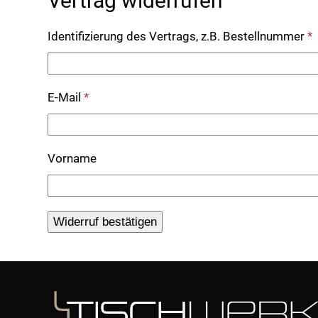
Vertrag widerrufen
Identifizierung des Vertrags, z.B. Bestellnummer
*
E-Mail
*
E-
Vorname
Mail
(wiederholen)
*
Widerruf bestätigen