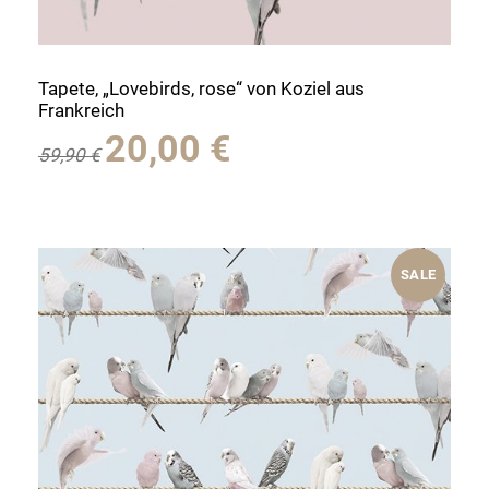
Tapete, „Lovebirds, rose“ von Koziel aus
Frankreich
Ursprünglicher
Aktueller
20,00
€
59,90
€
Preis
Preis
war:
ist:
59,90 €
20,00 €.
SALE