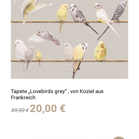
Tapete „Lovebirds grey“ , von Koziel aus
Frankreich
Ursprünglicher
Aktueller
20,00
€
59,90
€
Preis
Preis
war:
ist:
59,90 €
20,00 €.