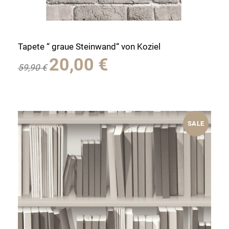
Tapete “ graue Steinwand“ von Koziel
Ursprünglicher
Aktueller
20,00
€
59,90
€
Preis
Preis
war:
ist:
59,90 €
20,00 €.
SALE