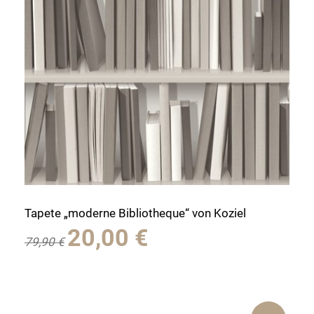
Tapete „moderne Bibliotheque“ von Koziel
Ursprünglicher
Aktueller
20,00
€
79,90
€
Preis
Preis
war:
ist:
79,90 €
20,00 €.