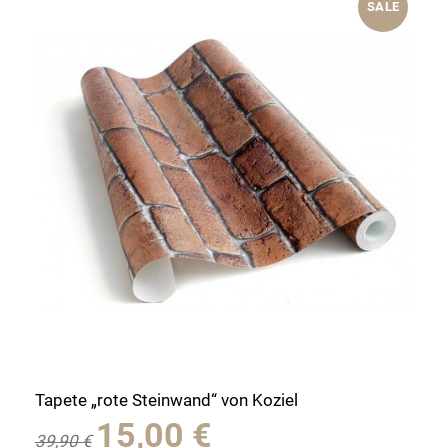
SALE
Tapete „rote Steinwand“ von Koziel
Ursprünglicher
Aktueller
15,00
€
39,90
€
Preis
Preis