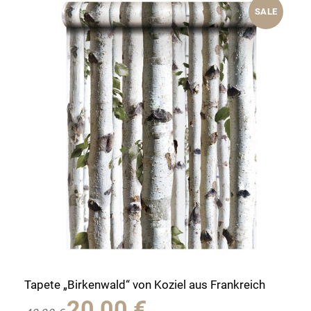
SALE
Tapete „Birkenwald“ von Koziel aus Frankreich
Ursprünglicher
Aktueller
20,00
€