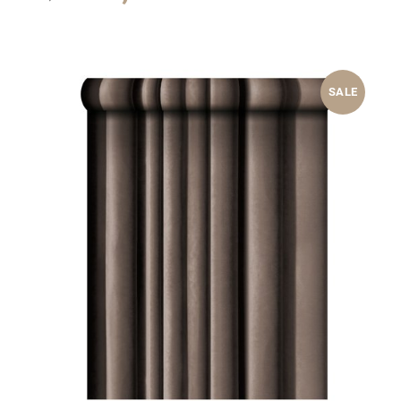
war:
ist:
39,90 €
15,00 €.
SALE