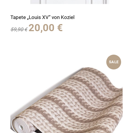
Tapete „Louis XV“ von Koziel
Ursprünglicher
Aktueller
20,00
€
59,90
€
Preis
Preis
war:
ist:
59,90 €
20,00 €.
SALE