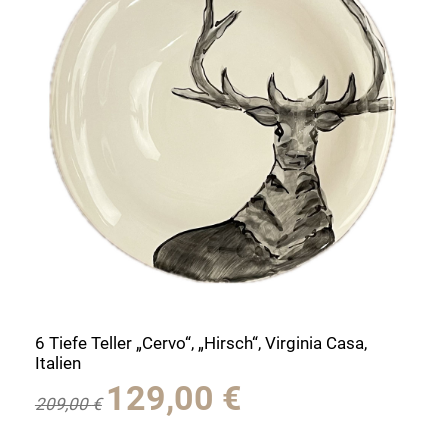
6 Tiefe Teller „Cervo“, „Hirsch“, Virginia Casa,
Italien
Ursprünglicher
Aktueller
129,00
€
209,00
€
Preis
Preis
war:
ist: