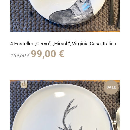
4 Essteller „Cervo“, „Hirsch“, Virginia Casa, Italien
Ursprünglicher
Aktueller
99,00
€
159,60
€
Preis
Preis
war:
ist:
159,60 €
99,00 €.
SALE