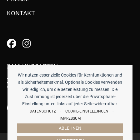
KONTAKT
ZAHLUNGSARTEN
Wir nutzen essenzielle Cookies für Kernfunktionen und
als Sicherheitsmerkmal. Optionale Cookies verwenden
wir lediglich, um die Seitenleistung zu messen. Die
Zustimmung ist jederzeit über die Privatsphäre-
Einstellung unten links auf jeder Seite widerrufbar.
-
-
DATENSCHUTZ
COOKIE-EINSTELLUNGEN
IMPRESSUM
ABLEHNEN
© 2026 -
TISCHWERK
- ALLE PREISE INKL. GESETZTL.