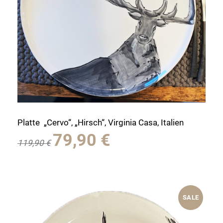
Platte „Cervo“, „Hirsch“, Virginia Casa, Italien
Ursprünglicher
Aktueller
79,90
€
119,90
€
Preis
Preis
war:
ist:
119,90 €
79,90 €.
SALE