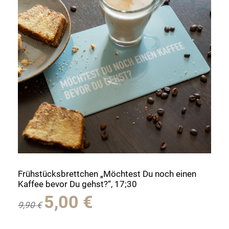
Frühstücksbrettchen „Möchtest Du noch einen
Kaffee bevor Du gehst?“, 17;30
Ursprünglicher
Aktueller
5,00
€
9,90
€
Preis
Preis
war:
ist: