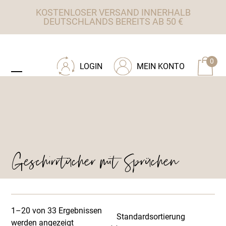
Skip
KOSTENLOSER VERSAND INNERHALB
to
DEUTSCHLANDS BEREITS AB 50 €
content
ZU TISCHWERK INTERIEUR
0
LOGIN
MEIN KONTO
Open
Close
mobile
mobile
menu
menu
Geschirrtücher mit Sprüchen
1–20 von 33 Ergebnissen
werden angezeigt