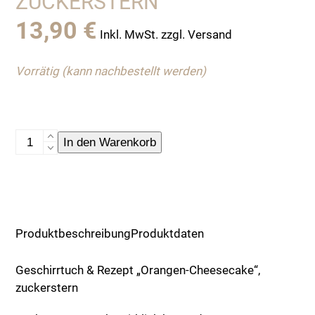
ZUCKERSTERN
13,90
€
Inkl. MwSt. zzgl. Versand
Vorrätig (kann nachbestellt werden)
Geschirrtuch
In den Warenkorb
&
Rezept
"Orangen-
Cheesecake",
zuckerstern
Produktbeschreibung
Produktdaten
Menge
Geschirrtuch & Rezept „Orangen-Cheesecake“,
zuckerstern