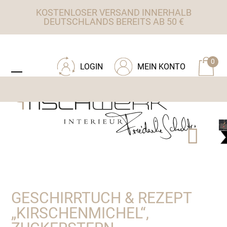
Skip
KOSTENLOSER VERSAND INNERHALB
to
DEUTSCHLANDS BEREITS AB 50 €
content
ZU TISCHWERK INTERIEUR
0
LOGIN
MEIN KONTO
Open
Close
mobile
mobile
menu
menu
GESCHIRRTUCH & REZEPT
„KIRSCHENMICHEL“,