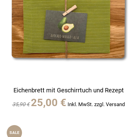
Eichenbrett mit Geschirrtuch und Rezept
Ursprünglicher
Aktueller
25,00
€
35,90
€
Inkl. MwSt. zzgl. Versand
Preis
Preis
war:
ist:
35,90 €
25,00 €.
SALE