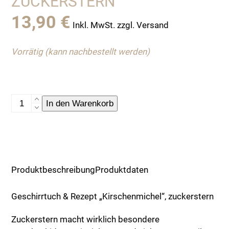
ZUCKERSTERN
13,90
€
Inkl. MwSt. zzgl. Versand
Vorrätig (kann nachbestellt werden)
Geschirrtuch
In den Warenkorb
&
Rezept
"Kirschenmichel",
zuckerstern
Menge
Produktbeschreibung
Produktdaten
Geschirrtuch & Rezept „Kirschenmichel“, zuckerstern
Zuckerstern macht wirklich besondere