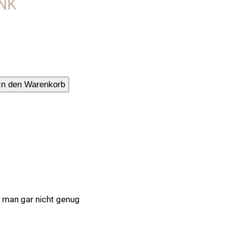
INK
tuch
In den Warenkorb
e..."
n man gar nicht genug