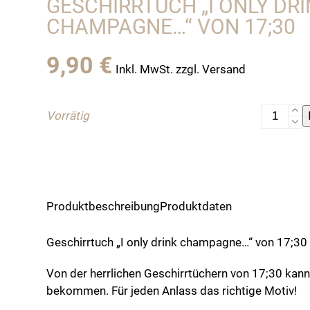
GESCHIRRTUCH „I ONLY DR
CHAMPAGNE…“ VON 17;30
9,90
€
Inkl. MwSt. zzgl. Versand
Geschirr
Vorrätig
"I
only
drink
champagn
von
Produktbeschreibung
Produktdaten
17;30
Menge
Geschirrtuch „I only drink champagne…“ von 17;30
Von der herrlichen Geschirrtüchern von 17;30 kan
bekommen. Für jeden Anlass das richtige Motiv!