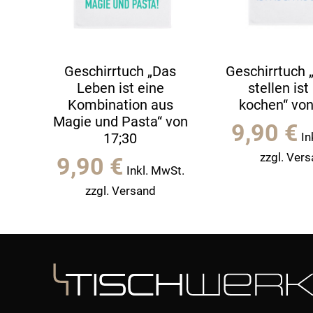
Geschirrtuch „Das
Geschirrtuch „
Leben ist eine
stellen ist
Kombination aus
kochen“ von
Magie und Pasta“ von
9,90
€
17;30
In
zzgl. Ver
9,90
€
Inkl. MwSt.
zzgl. Versand