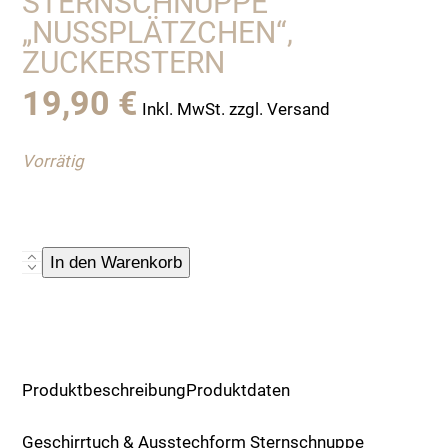
STERNSCHNUPPE
„NUSSPLÄTZCHEN“, Z
UCKERSTERN
19,90
€
Inkl. MwSt. zzgl. Versand
Vorrätig
Geschirrtuch
In den Warenkorb
&
Ausstechform
Sternschnuppe
"Nußplätzchen",
zuckerstern
Produktbeschreibung
Produktdaten
Menge
Geschirrtuch & Ausstechform Sternschnuppe