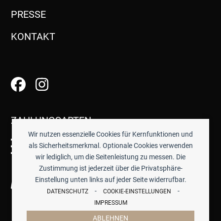
PRESSE
KONTAKT
ZAHLUNGSARTEN
Wir nutzen essenzielle Cookies für Kernfunktionen und
als Sicherheitsmerkmal. Optionale Cookies verwenden
wir lediglich, um die Seitenleistung zu messen. Die
Zustimmung ist jederzeit über die Privatsphäre-
Einstellung unten links auf jeder Seite widerrufbar.
-
-
DATENSCHUTZ
COOKIE-EINSTELLUNGEN
IMPRESSUM
ABLEHNEN