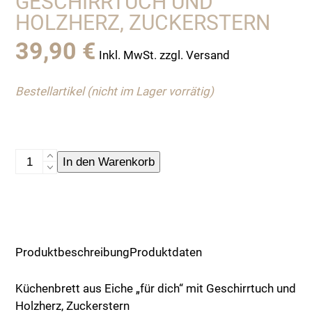
GESCHIRRTUCH UND
HOLZHERZ, ZUCKERSTERN
39,90
€
Inkl. MwSt. zzgl. Versand
Bestellartikel (nicht im Lager vorrätig)
Küchenbrett
In den Warenkorb
aus
Eiche
"für
dich"
mit
Produktbeschreibung
Produktdaten
Geschirrtuch
und
Küchenbrett aus Eiche „für dich“ mit Geschirrtuch und
Holzherz,
Holzherz, Zuckerstern