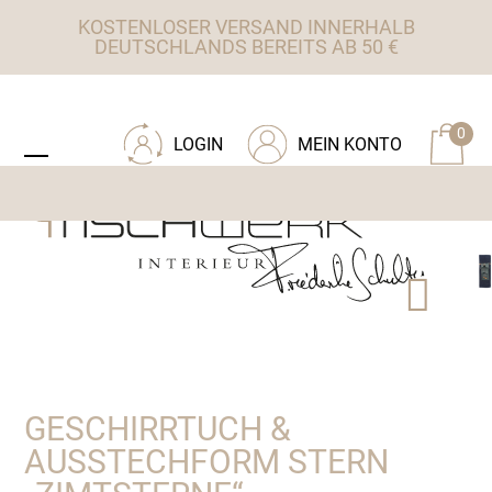
Skip
KOSTENLOSER VERSAND INNERHALB
to
DEUTSCHLANDS BEREITS AB 50 €
content
ZU TISCHWERK INTERIEUR
0
LOGIN
MEIN KONTO
Open
Close
mobile
mobile
menu
menu
GESCHIRRTUCH &
AUSSTECHFORM STERN