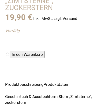
„ZIMTSTERNE“,
ZUCKERSTERN
19,90
€
Inkl. MwSt. zzgl. Versand
Vorrätig
Geschirrtuch
In den Warenkorb
&
Ausstechform
Stern
"Zimtsterne",
zuckerstern
Produktbeschreibung
Produktdaten
Menge
Geschirrtuch & Ausstechform Stern „Zimtsterne“,
zuckerstern