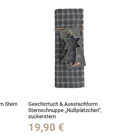
m Stern
Geschirrtuch & Ausstechform
Sternschnuppe „Nußplätzchen“,
zuckerstern
19,90
€