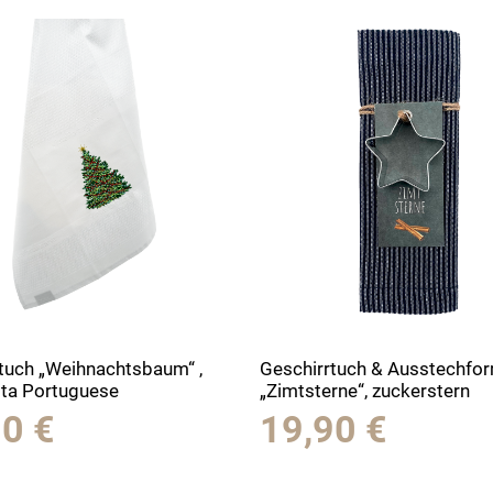
tuch „Weihnachtsbaum“ ,
Geschirrtuch & Ausstechfor
sta Portuguese
„Zimtsterne“, zuckerstern
90
€
19,90
€