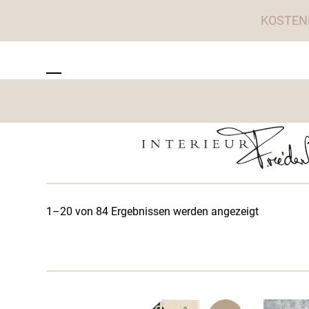
Skip
KOSTEN
to
content
ZU TISCHWERK INTERIEUR
Open
Close
mobile
mobile
menu
menu
1–20 von 84 Ergebnissen werden angezeigt