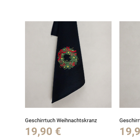
Geschirrtuch Weihnachtskranz
Geschir
19,90
€
19,