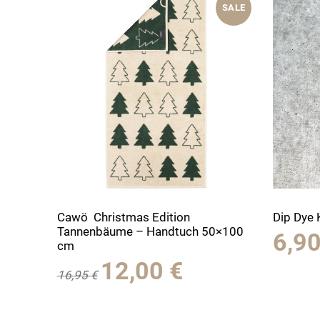
SALE
Cawö Christmas Edition
Dip Dye 
Tannenbäume – Handtuch 50×100
6,9
cm
Ursprünglicher
Aktueller
12,00
€
16,95
€
Preis
Preis
war:
ist:
16,95 €
12,00 €.