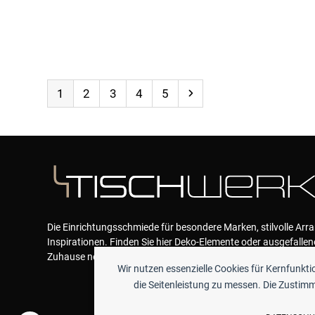
Page
Page
Page
Page
Page
Next
1
2
3
4
5
Die Einrichtungsschmiede für besondere Marken, stilvolle Ar
Inspirationen. Finden Sie hier Deko-Elemente oder ausgefallen
Zuhause neue Akzente geben und das Wohlfühlen garantieren
Wir nutzen essenzielle Cookies für Kernfunkt
die Seitenleistung zu messen. Die Zustimmu