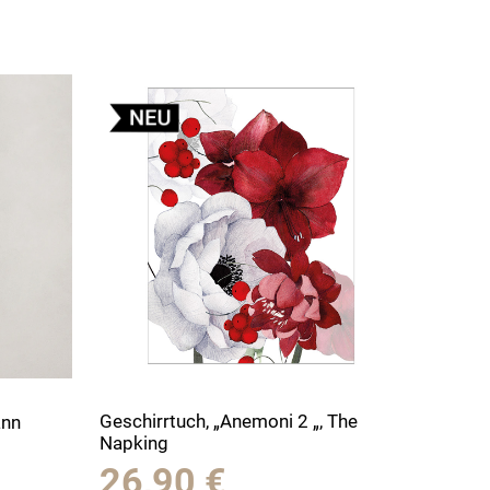
Geschirrtuch, „Anemoni 2 „, The
ann
Napking
26,90
€