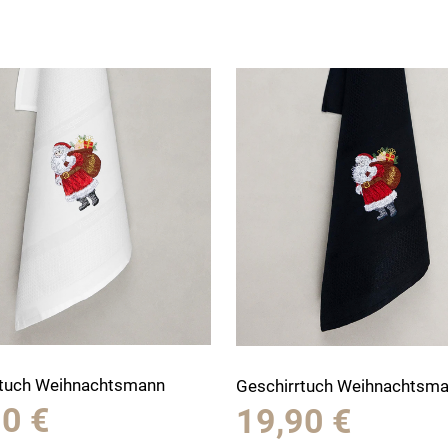
rtuch Weihnachtsmann
Geschirrtuch Weihnachtsm
90
€
19,90
€