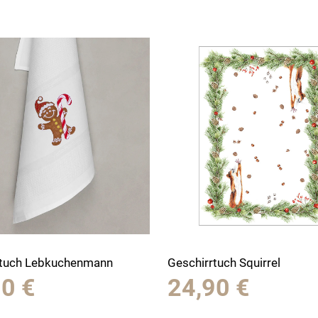
rtuch Lebkuchenmann
Geschirrtuch Squirrel
90
€
24,90
€