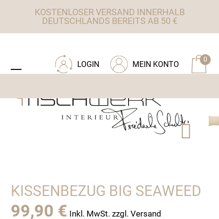
Skip
KOSTENLOSER VERSAND INNERHALB
to
DEUTSCHLANDS BEREITS AB 50 €
content
ZU TISCHWERK INTERIEUR
0
LOGIN
MEIN KONTO
Open
Close
mobile
mobile
menu
menu
KISSENBEZUG BIG SEAWEED
99,90
€
Inkl. MwSt. zzgl. Versand