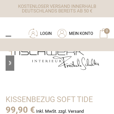
Skip
KOSTENLOSER VERSAND INNERHALB
to
DEUTSCHLANDS BEREITS AB 50 €
content
ZU TISCHWERK INTERIEUR
0
LOGIN
MEIN KONTO
Open
Close
mobile
mobile
menu
menu
previous
next
slide
slide
KISSENBEZUG SOFT TIDE
99,90
€
Inkl. MwSt. zzgl. Versand