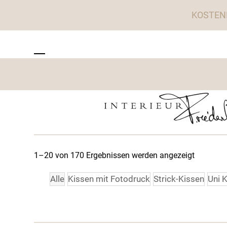
Skip
KOSTEN
to
content
ZU TISCHWERK INTERIEUR
Open
Close
mobile
mobile
menu
menu
1–20 von 170 Ergebnissen werden angezeigt
Alle
Kissen mit Fotodruck
Strick-Kissen
Uni 