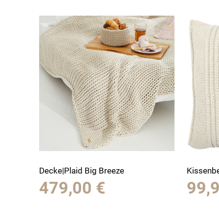
Decke|Plaid Big Breeze
Kissenb
479,00
€
99,