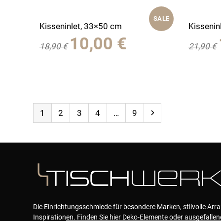
SALE
Kisseninlet, 33×50 cm
Kissenin
Ursprünglicher
Aktueller
10,00
€
18,90
€
21,90
€
Preis
Preis
war:
ist:
18,90 €
10,00 €.
Page
Page
Page
Page
Page
Next
1
2
3
4
…
9
Die Einrichtungsschmiede für besondere Marken, stilvolle Ar
Inspirationen. Finden Sie hier Deko-Elemente oder ausgefallen