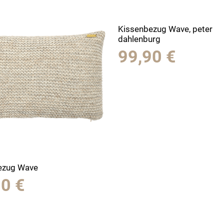
Kissenbezug Wave, peter
dahlenburg
99,90
€
ezug Wave
90
€