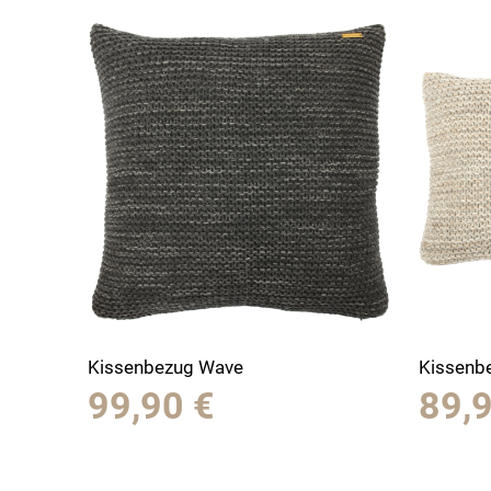
Kissenbezug Wave
Kissenb
99,90
€
89,