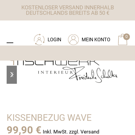
Skip
KOSTENLOSER VERSAND INNERHALB
to
DEUTSCHLANDS BEREITS AB 50 €
content
ZU TISCHWERK INTERIEUR
0
LOGIN
MEIN KONTO
Open
Close
mobile
mobile
menu
menu
previous
next
slide
slide
KISSENBEZUG WAVE
99,90
€
Inkl. MwSt. zzgl. Versand