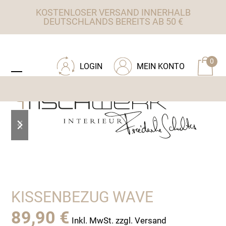
Skip
KOSTENLOSER VERSAND INNERHALB
to
DEUTSCHLANDS BEREITS AB 50 €
content
ZU TISCHWERK INTERIEUR
0
LOGIN
MEIN KONTO
Open
Close
mobile
mobile
menu
menu
previous
next
slide
slide
KISSENBEZUG WAVE
89,90
€
Inkl. MwSt. zzgl. Versand