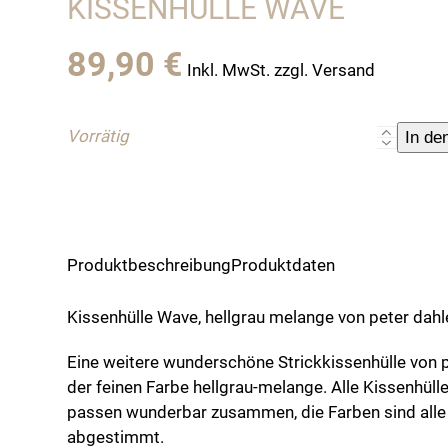
KISSENHÜLLE WAVE
89,90
€
Inkl. MwSt. zzgl. Versand
Vorrätig
Kissenhül
In de
Wave
Menge
Produktbeschreibung
Produktdaten
Kissenhülle Wave, hellgrau melange von peter dahl
Eine weitere wunderschöne Strickkissenhülle von p
der feinen Farbe hellgrau-melange. Alle Kissenhüll
passen wunderbar zusammen, die Farben sind alle
abgestimmt.