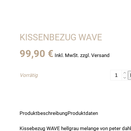
KISSENBEZUG WAVE
99,90
€
Inkl. MwSt. zzgl. Versand
Kissenbe
Vorrätig
Wave
Menge
Produktbeschreibung
Produktdaten
Kissebezug WAVE hellgrau melange von peter dahl