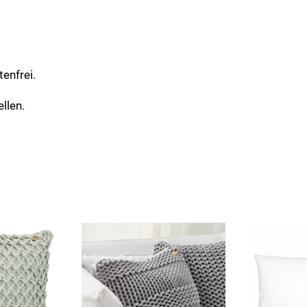
enfrei.
llen.