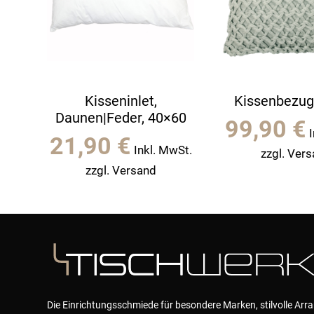
Kisseninlet,
Kissenbezug
Daunen|Feder, 40×60
99,90
€
21,90
€
Inkl. MwSt.
zzgl. Ver
zzgl. Versand
Die Einrichtungsschmiede für besondere Marken, stilvolle Ar