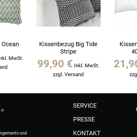
 Ocean
Kissenbezug Big Tide
Kissen
Stripe
4
Inkl. MwSt.
99,90
€
21,
Inkl. MwSt.
sand
zzgl. Versand
zzg
SERVICE
PRESSE
KONTAKT
rangements und