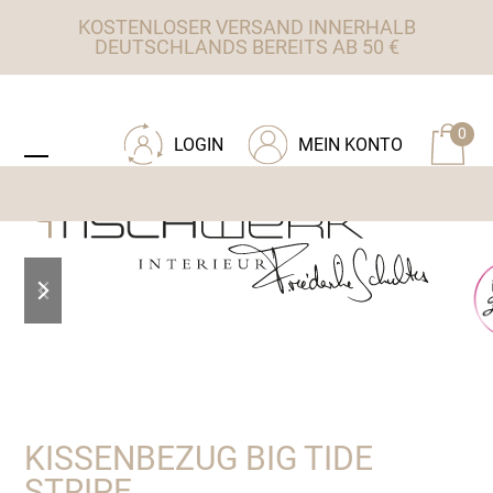
Skip
KOSTENLOSER VERSAND INNERHALB
to
DEUTSCHLANDS BEREITS AB 50 €
content
ZU TISCHWERK INTERIEUR
0
LOGIN
MEIN KONTO
Open
Close
mobile
mobile
menu
menu
previous
next
slide
slide
KISSENBEZUG BIG TIDE
STRIPE