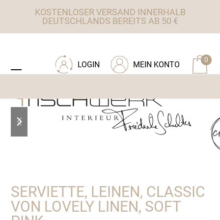
Skip
KOSTENLOSER VERSAND INNERHALB
to
DEUTSCHLANDS BEREITS AB 50 €
content
ZU TISCHWERK INTERIEUR
0
LOGIN
MEIN KONTO
Open
Close
mobile
mobile
menu
menu
previous
next
slide
slide
SERVIETTE, LEINEN, CLASSIC
VON LOVELY LINEN, SOFT