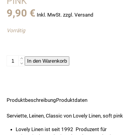
PINK
9,90
€
Inkl. MwSt. zzgl. Versand
Vorrätig
Serviette,
In den Warenkorb
Leinen,
Classic
von
Lovely
Linen,
Produktbeschreibung
Produktdaten
soft
pink
Serviette, Leinen, Classic von Lovely Linen, soft pink
Menge
Lovely Linen ist seit 1992 Produzent für