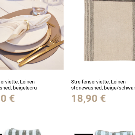
erviette, Leinen
Streifenserviette, Leinen
hed, beige|ecru
stonewashed, beige/schwa
90
€
18,90
€