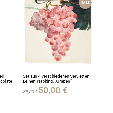
SALE
ed,
Set aus 4 verschiedenen Servietten,
ocolate
Leinen, Napking, „Grapes“
Ursprünglicher
Aktueller
50,00
€
89,00
€
Preis
Preis
war:
ist:
89,00 €
50,00 €.