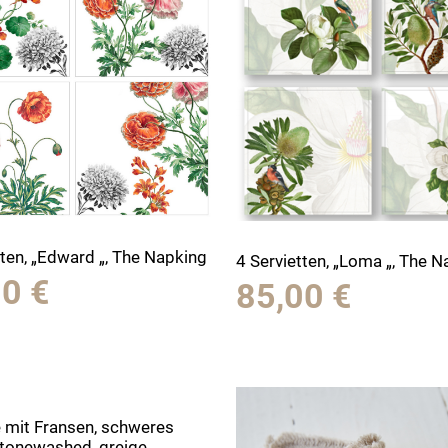
tten, „Edward „, The Napking
4 Servietten, „Loma „, The 
00
€
85,00
€
e mit Fransen, schweres
stonewashed, greige