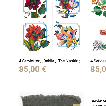
4 Servietten, „Dahlia „, The Napking
4 Servie
85,00
€
85,
Serviett
Leinen, 