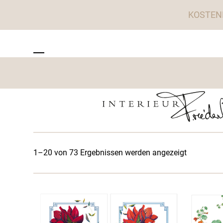
Skip
KOSTEN
to
content
ZU TISCHWERK INTERIEUR
Open
Close
mobile
mobile
menu
menu
1–20 von 73 Ergebnissen werden angezeigt