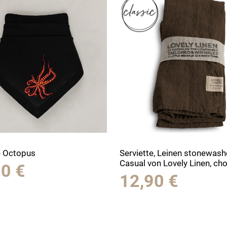
e Octopus
Serviette, Leinen stonewash
Casual von Lovely Linen, ch
90
€
12,90
€