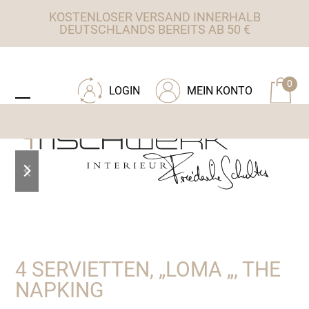
Skip
KOSTENLOSER VERSAND INNERHALB
to
DEUTSCHLANDS BEREITS AB 50 €
content
ZU TISCHWERK INTERIEUR
0
LOGIN
MEIN KONTO
Open
Close
mobile
mobile
menu
menu
previous
next
slide
slide
4 SERVIETTEN, „LOMA „, THE
NAPKING