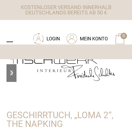
Skip
KOSTENLOSER VERSAND INNERHALB
to
DEUTSCHLANDS BEREITS AB 50 €
content
ZU TISCHWERK INTERIEUR
0
LOGIN
MEIN KONTO
Open
Close
mobile
mobile
menu
menu
previous
next
slide
slide
GESCHIRRTUCH, „LOMA 2“,
THE NAPKING