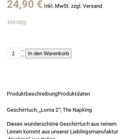
24,90
€
Inkl. MwSt. zzgl. Versand
Vorrätig
Geschirrtuch,
In den Warenkorb
"Loma
2",
The
Napking
Menge
Produktbeschreibung
Produktdaten
Geschirrtuch, „Loma 2“, The Napking
Dieses wunderschöne Geschirrtuch aus reinem
Leinen kommt aus unserer Lieblingsmanufaktur