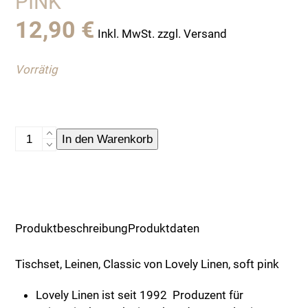
PINK
12,90
€
Inkl. MwSt. zzgl. Versand
Vorrätig
Tischset,
In den Warenkorb
Leinen,
Classic
von
Lovely
Linen,
Produktbeschreibung
Produktdaten
soft
pink
Tischset, Leinen, Classic von Lovely Linen, soft pink
Menge
Lovely Linen ist seit 1992 Produzent für