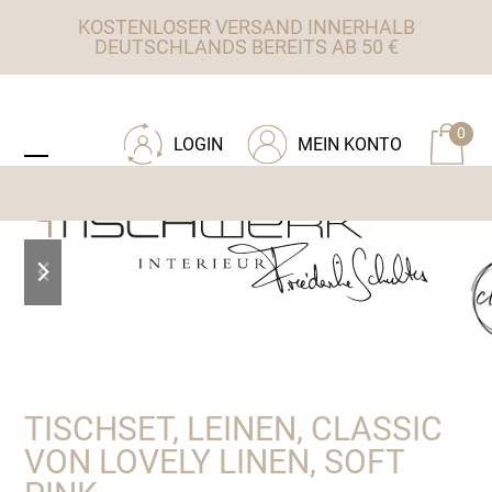
Skip
KOSTENLOSER VERSAND INNERHALB
to
DEUTSCHLANDS BEREITS AB 50 €
content
ZU TISCHWERK INTERIEUR
0
LOGIN
MEIN KONTO
Open
Close
mobile
mobile
menu
menu
previous
next
slide
slide
TISCHSET, LEINEN, CLASSIC
VON LOVELY LINEN, SOFT