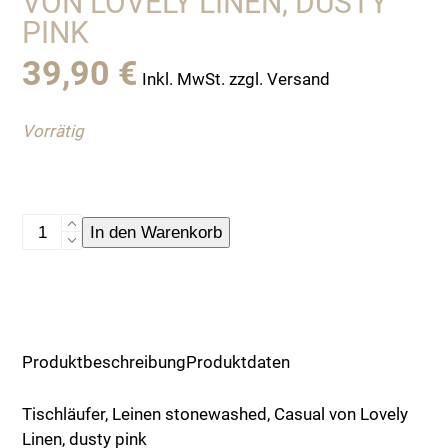
VON LOVELY LINEN, DUSTY
PINK
39,90
€
Inkl. MwSt. zzgl. Versand
Vorrätig
Tischläufer,
In den Warenkorb
Leinen
stonewashed,
Casual
von
Lovely
Produktbeschreibung
Produktdaten
Linen,
dusty
Tischläufer, Leinen stonewashed, Casual von Lovely
pink
Linen, dusty pink