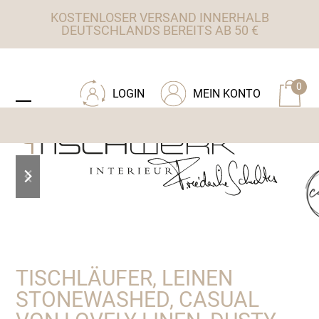
Skip
KOSTENLOSER VERSAND INNERHALB
to
DEUTSCHLANDS BEREITS AB 50 €
content
ZU TISCHWERK INTERIEUR
0
LOGIN
MEIN KONTO
Open
Close
mobile
mobile
menu
menu
previous
next
slide
slide
TISCHLÄUFER, LEINEN
STONEWASHED, CASUAL