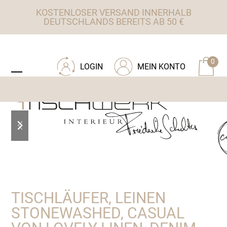
Skip
KOSTENLOSER VERSAND INNERHALB
to
DEUTSCHLANDS BEREITS AB 50 €
content
ZU TISCHWERK INTERIEUR
0
LOGIN
MEIN KONTO
Open
Close
mobile
mobile
menu
menu
previous
next
slide
slide
TISCHLÄUFER, LEINEN
STONEWASHED, CASUAL