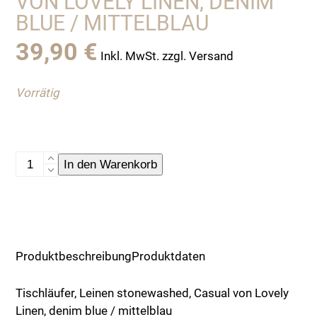
VON LOVELY LINEN, DENIM
BLUE / MITTELBLAU
39,90
€
Inkl. MwSt. zzgl. Versand
Vorrätig
Tischläufer,
In den Warenkorb
Leinen
stonewashed,
Casual
von
Lovely
Produktbeschreibung
Produktdaten
Linen,
denim
Tischläufer, Leinen stonewashed, Casual von Lovely
blue
Linen, denim blue / mittelblau