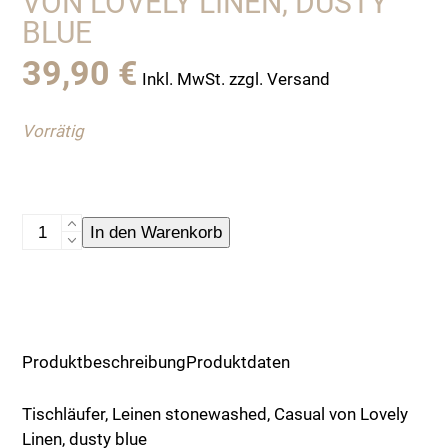
VON LOVELY LINEN, DUSTY
BLUE
39,90
€
Inkl. MwSt. zzgl. Versand
Vorrätig
Tischläufer,
In den Warenkorb
Leinen
stonewashed,
Casual
von
Lovely
Produktbeschreibung
Produktdaten
Linen,
dusty
Tischläufer, Leinen stonewashed, Casual von Lovely
blue
Linen, dusty blue