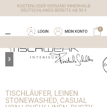
Skip
KOSTENLOSER VERSAND INNERHALB
to
DEUTSCHLANDS BEREITS AB 50 €
content
ZU TISCHWERK INTERIEUR
0
LOGIN
MEIN KONTO
Open
Close
mobile
mobile
menu
menu
previous
next
slide
slide
TISCHLÄUFER, LEINEN
STONEWASHED, CASUAL