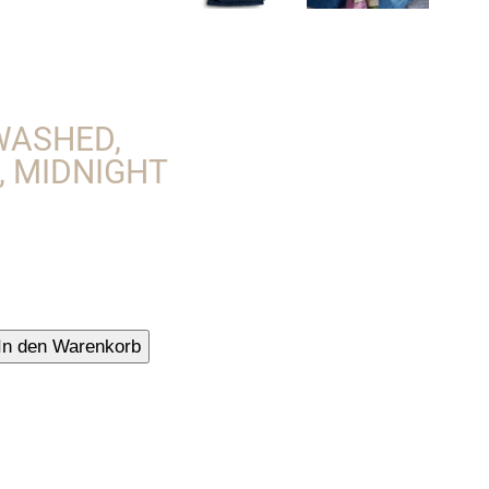
WASHED,
, MIDNIGHT
In den Warenkorb
hed,