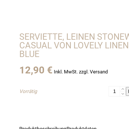
SERVIETTE, LEINEN STONE
CASUAL VON LOVELY LINEN
BLUE
12,90
€
Inkl. MwSt. zzgl. Versand
Serviette,
Vorrätig
Leinen
stonewas
Casual
von
Lovely
Produktbeschreibung
Produktdaten