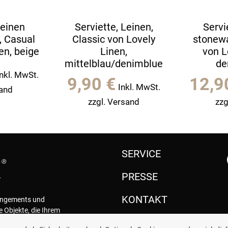
Leinen
Serviette, Leinen,
Servi
 Casual
Classic von Lovely
stonew
en, beige
Linen,
von L
mittelblau/denimblue
de
Inkl. MwSt.
9,90
€
12,
Inkl. MwSt.
sand
zzgl. Versand
zzg
SERVICE
PRESSE
KONTAKT
rangements und
e Objekte, die Ihrem
.