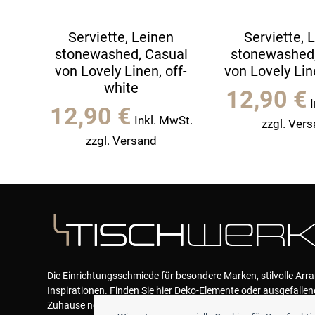
Serviette, Leinen
Serviette, 
stonewashed, Casual
stonewashed,
von Lovely Linen, off-
von Lovely Lin
white
12,90
€
12,90
€
Inkl. MwSt.
zzgl. Ver
zzgl. Versand
Die Einrichtungsschmiede für besondere Marken, stilvolle Ar
Inspirationen. Finden Sie hier Deko-Elemente oder ausgefallen
Zuhause neue Akzente geben und das Wohlfühlen garantieren