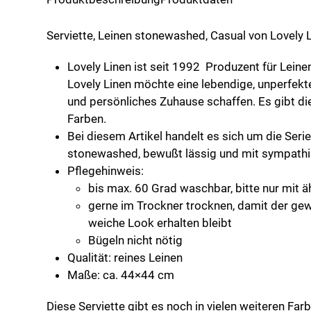
Linen,
midnight
Serviette, Leinen stonewashed, Casual von Lovely L
blue
Menge
Lovely Linen ist seit 1992 Produzent für Lein
Lovely Linen möchte eine lebendige, unperfekt
und persönliches Zuhause schaffen. Es gibt die
Farben.
Bei diesem Artikel handelt es sich um die Seri
stonewashed, bewußt lässig und mit sympathi
Pflegehinweis:
bis max. 60 Grad waschbar, bitte nur mit 
gerne im Trockner trocknen, damit der ge
weiche Look erhalten bleibt
Bügeln nicht nötig
Qualität: reines Leinen
Maße: ca. 44×44 cm
Diese Serviette gibt es noch in vielen weiteren Far