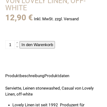
VON LOVELY LINEN, OFF-
WHITE
12,90
€
Inkl. MwSt. zzgl. Versand
Serviette,
In den Warenkorb
Leinen
stonewashed,
Casual
von
Lovely
Produktbeschreibung
Produktdaten
Linen,
off-
Serviette, Leinen stonewashed, Casual von Lovely
white
Linen, off-white
Menge
Lovely Linen ist seit 1992 Produzent für