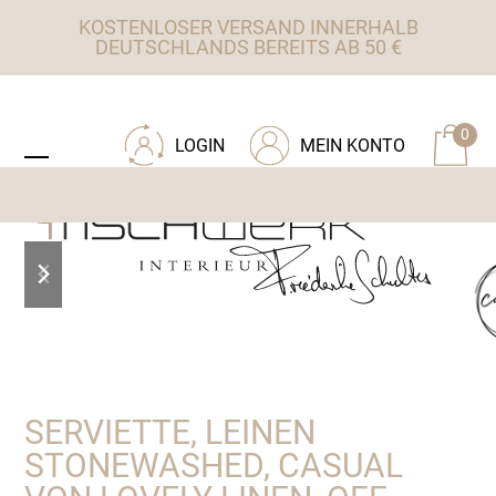
Skip
KOSTENLOSER VERSAND INNERHALB
to
DEUTSCHLANDS BEREITS AB 50 €
content
ZU TISCHWERK INTERIEUR
0
LOGIN
MEIN KONTO
Open
Close
mobile
mobile
menu
menu
previous
next
slide
slide
SERVIETTE, LEINEN
STONEWASHED, CASUAL