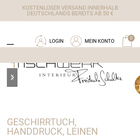
Skip
KOSTENLOSER VERSAND INNERHALB
to
DEUTSCHLANDS BEREITS AB 50 €
content
ZU TISCHWERK INTERIEUR
0
LOGIN
MEIN KONTO
Open
Close
mobile
mobile
menu
menu
previous
next
slide
slide
GESCHIRRTUCH,
HANDDRUCK, LEINEN