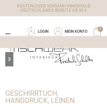
Skip
KOSTENLOSER VERSAND INNERHALB
to
DEUTSCHLANDS BEREITS AB 50 €
content
ZU TISCHWERK INTERIEUR
0
LOGIN
MEIN KONTO
Open
Close
mobile
mobile
menu
menu
previous
next
slide
slide
GESCHIRRTUCH,
HANDDRUCK, LEINEN