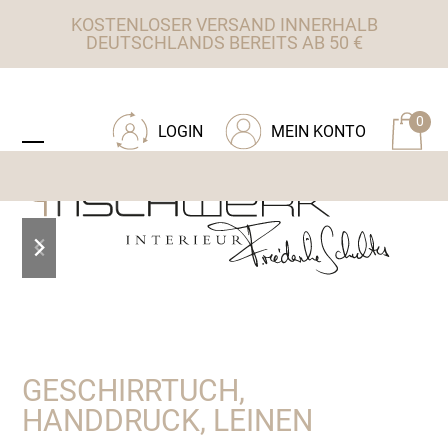
Skip
KOSTENLOSER VERSAND INNERHALB
to
DEUTSCHLANDS BEREITS AB 50 €
content
ZU TISCHWERK INTERIEUR
0
LOGIN
MEIN KONTO
Open
Close
mobile
mobile
menu
menu
previous
next
slide
slide
GESCHIRRTUCH,
HANDDRUCK, LEINEN