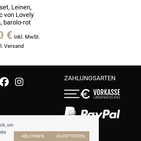
set, Leinen,
c von Lovely
, barolo-rot
90
€
Inkl. MwSt.
l. Versand
ZAHLUNGSARTEN
ich, um
eite
ABLEHNEN
AKZEPTIEREN