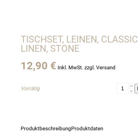
TISCHSET, LEINEN, CLASSI
LINEN, STONE
12,90
€
Inkl. MwSt. zzgl. Versand
Tischset,
Vorrätig
Leinen,
Classic
von
Lovely
Linen,
Produktbeschreibung
Produktdaten
stone