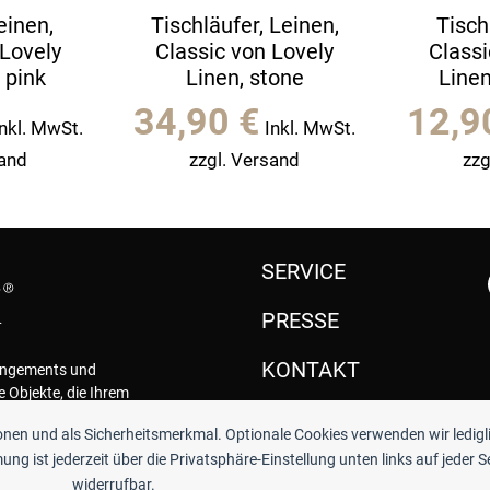
einen,
Tischläufer, Leinen,
Tisch
 Lovely
Classic von Lovely
Classi
 pink
Linen, stone
Linen
34,90
€
12,
Inkl. MwSt.
Inkl. MwSt.
sand
zzgl. Versand
zzg
SERVICE
PRESSE
KONTAKT
rangements und
e Objekte, die Ihrem
.
ionen und als Sicherheitsmerkmal. Optionale Cookies verwenden wir ledigl
ng ist jederzeit über die Privatsphäre-Einstellung unten links auf jeder S
widerrufbar.