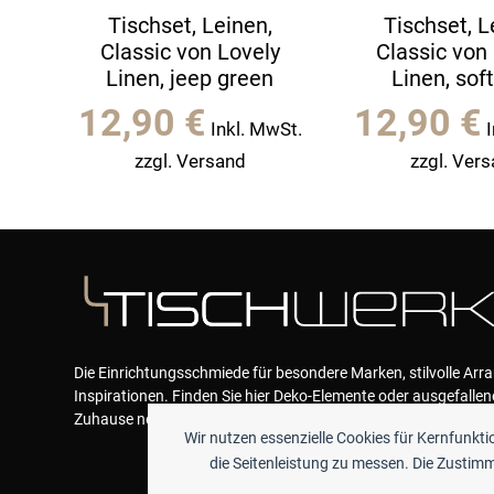
Tischset, Leinen,
Tischset, L
Classic von Lovely
Classic von
Linen, jeep green
Linen, soft
12,90
€
12,90
€
Inkl. MwSt.
zzgl. Versand
zzgl. Ver
Die Einrichtungsschmiede für besondere Marken, stilvolle Ar
Inspirationen. Finden Sie hier Deko-Elemente oder ausgefallen
Zuhause neue Akzente geben und das Wohlfühlen garantieren
Wir nutzen essenzielle Cookies für Kernfunkt
die Seitenleistung zu messen. Die Zustimmu